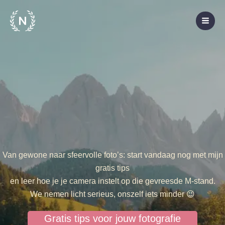
Ga
naar
de
inhoud
Van gewone naar sfeervolle foto’s: start vandaag nog met mijn
gratis tips
en leer hoe je je camera instelt op die gevreesde M-stand.
We nemen licht serieus, onszelf iets minder 😉
Gratis tips voor jouw fotografie