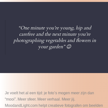
“One minute you’re young, hip and
carefree and the next minute you’re
photographing vegetables and flowers in
your garden”
😉
Je voelt het al een tijd: je foto’s mogen meer zijn dan
“mooi”. Meer sfeer. Meer verhaal. Meer jij.
MoodandLight.com helpt creatieve fotografen om beelden